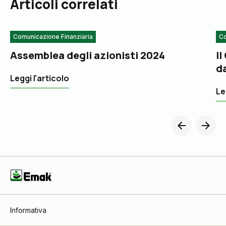
Articoli correlati
Comunicazione Finanziaria
Co
Assemblea degli azionisti 2024
Il
d
Leggi l'articolo
Le
Informativa