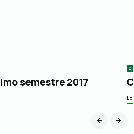
Co
 primo semestre 2017
C
Leg