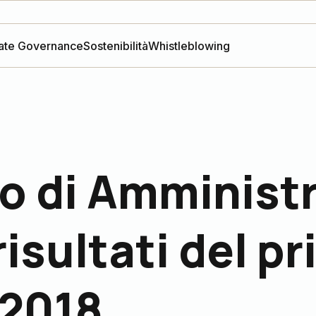
ate Governance
Sostenibilità
Whistleblowing
io di Amminist
risultati del p
 2018