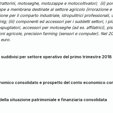
 trattorini, motoseghe, motozappe e motocoltivatori; (ii) p
ompe a membrana destinate al settore agricolo (irrorazione e
ione per il comparto industriale, idropulitrici professionali,
ig; (iii) componenti ed accessori per i suddetti settori, i pi
spugliatori, accessori per motoseghe (ad es. affilatrici), pis
zioni agricole, precision farming (sensori e computer). Nel 2
 euro.
ti suddivisi per settore operativo del primo trimestre 2018
omico consolidato e prospetto del conto economico co
ella situazione patrimoniale e finanziaria consolidata