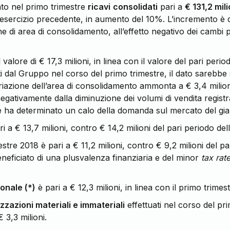
to nel primo trimestre
ricavi
consolidati
pari a
€ 131,2 mili
ll’esercizio precedente, in aumento del 10%. L’incremento è 
one di area di consolidamento, all’effetto negativo dei cambi 
 valore di € 17,3 milioni, in linea con il valore del pari peri
 dal Gruppo nel corso del primo trimestre, il dato sarebbe sta
riazione dell’area di consolidamento ammonta a € 3,4 milioni.
negativamente dalla diminuzione dei volumi di vendita registra
e ha determinato un calo della domanda sul mercato del gia
i a € 13,7 milioni, contro € 14,2 milioni del pari periodo de
stre 2018 è pari a € 11,2 milioni, contro € 9,2 milioni del p
beneficiato di una plusvalenza finanziaria e del minor
tax rat
onale (*)
è pari a € 12,3 milioni, in linea con il primo trimes
izzazioni materiali e immateriali
effettuati nel corso del pr
3,3 milioni.