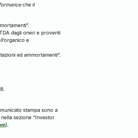
formance
che il
mortamenti”.
ITDA dagli oneri e proventi
ll’organico e
utazioni ed ammortamenti”.
18.
 comunicato stampa sono a
 nella sezione “Investor
om
).