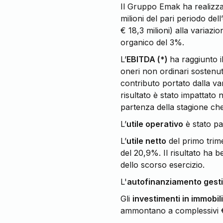
Il Gruppo Emak ha realizza
milioni del pari periodo de
€ 18,3 milioni) alla variazi
organico del 3%.
L’
EBITDA (*)
ha raggiunto il
oneri non ordinari sostenuti
contributo portato dalla va
risultato è stato impattato 
partenza della stagione ch
L’
utile operativo
è stato par
L’
utile netto
del primo trime
del 20,9%. Il risultato ha 
dello scorso esercizio.
L'
autofinanziamento gesti
Gli
investimenti in immobil
ammontano a complessivi € 