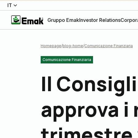
IT
Gruppo Emak
Investor Relations
Corpor
Homepage
blog-home
Comunicazione Finanziaria
Comunicazione Finanziaria
Il Consigl
approva i 
trimestre