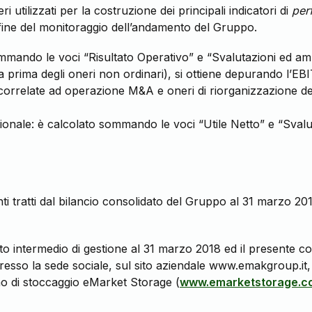
eri utilizzati per la costruzione dei principali indicatori di
per
 fine del monitoraggio dell’andamento del Gruppo.
mmando le voci “Risultato Operativo” e “Svalutazioni ed am
a prima degli oneri non ordinari), si ottiene depurando l’EB
correlate ad operazione M&A e oneri di riorganizzazione de
onale: è calcolato sommando le voci “Utile Netto” e “Sval
enti tratti dal bilancio consolidato del Gruppo al 31 marzo 20
onto intermedio di gestione al 31 marzo 2018 ed il presente
resso la sede sociale, sul sito aziendale www.emakgroup.it,
o di stoccaggio eMarket Storage (
www.emarketstorage.c