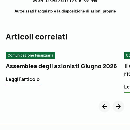
ex art. 123-ter del D. Lgs. n. 58/1998
Autorizzati l’acquisto e la disposizione di azioni proprie
Articoli correlati
Comunicazione Finanziaria
Co
Assemblea degli azionisti Giugno 2026
Il
ri
Leggi l'articolo
Le