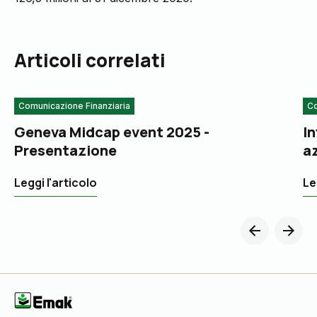
Articoli correlati
Comunicazione Finanziaria
Co
Geneva Midcap event 2025 -
In
Presentazione
az
2
Leggi l'articolo
Le