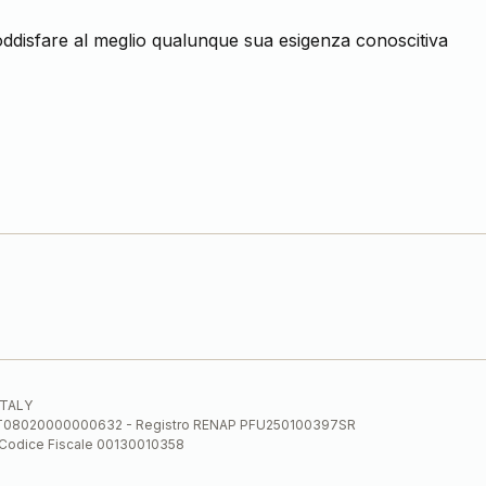
 soddisfare al meglio qualunque sua esigenza conoscitiva
 ITALY
E.E. IT08020000000632 - Registro RENAP PFU250100397SR
 Codice Fiscale 00130010358