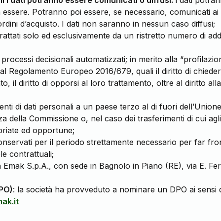
li i dati potranno essere comunicati o diffusi:
i dati potra
in essere. Potranno poi essere, se necessario, comunicati ai 
rdini d’acquisto. I dati non saranno in nessun caso diffusi;
rattati solo ed esclusivamente da un ristretto numero di adde
 processi decisionali automatizzati; in merito alla “profilazi
iti dal Regolamento Europeo 2016/679, quali il diritto di chieder
 il diritto di opporsi al loro trattamento, oltre al diritto alla 
menti di dati personali a un paese terzo al di fuori dell’Un
a della Commissione o, nel caso dei trasferimenti di cui ag
riate ed opportune;
onservati per il periodo strettamente necessario per far fron
e contrattuali;
età Emak S.p.A., con sede in Bagnolo in Piano (RE), via E. F
DPO)
: la società ha provveduto a nominare un DPO ai sensi de
ak.it