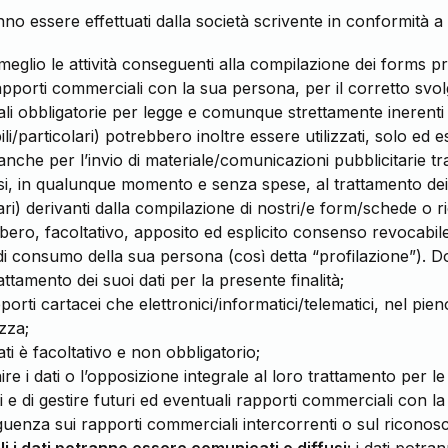
anno essere effettuati dalla società scrivente in conformità 
l meglio le attività conseguenti alla compilazione dei forms pr
 rapporti commerciali con la sua persona, per il corretto sv
endali obbligatorie per legge e comunque strettamente inerenti 
ili/particolari) potrebbero inoltre essere utilizzati, solo ed
nche per l’invio di materiale/comunicazioni pubblicitarie tr
, in qualunque momento e senza spese, al trattamento dei su
olari) derivanti dalla compilazione di nostri/e form/schede o ri
ibero, facoltativo, apposito ed esplicito consenso revocabil
elte di consumo della sua persona (così detta “profilazione”)
amento dei suoi dati per la presente finalità;
porti cartacei che elettronici/informatici/telematici, nel pien
zza;
oi dati è facoltativo e non obbligatorio;
rnire i dati o l’opposizione integrale al loro trattamento per l
i e di gestire futuri ed eventuali rapporti commerciali con la s
guenza sui rapporti commerciali intercorrenti o sul riconosc