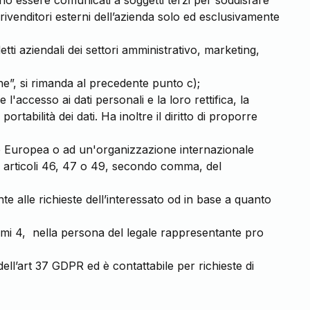
nno essere comunicati a soggetti terzi per soddisfare
rivenditori esterni dell’azienda solo ed esclusivamente
tti aziendali dei settori amministrativo, marketing,
one”, si rimanda al precedente punto c);
e l'accesso ai dati personali e la loro rettifica, la
portabilità dei dati. Ha inoltre il diritto di proporre
ione Europea o ad un'organizzazione internazionale
li articoli 46, 47 o 49, secondo comma, del
te alle richieste dell’interessato od in base a quanto
ermi 4, nella persona del legale rappresentante pro
ll’art 37 GDPR ed è contattabile per richieste di