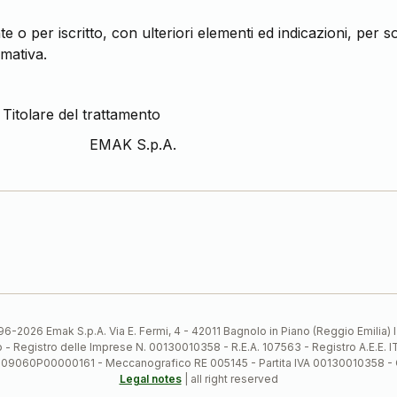
e o per iscritto, con ulteriori elementi ed indicazioni, per
mativa.
el trattamento
p.A.
6-2026 Emak S.p.A. Via E. Fermi, 4 - 42011 Bagnolo in Piano (Reggio Emilia)
ato - Registro delle Imprese N. 00130010358 - R.E.A. 107563 - Registro A.
 IT09060P00000161 - Meccanografico RE 005145 - Partita IVA 00130010358 -
Legal notes
| all right reserved