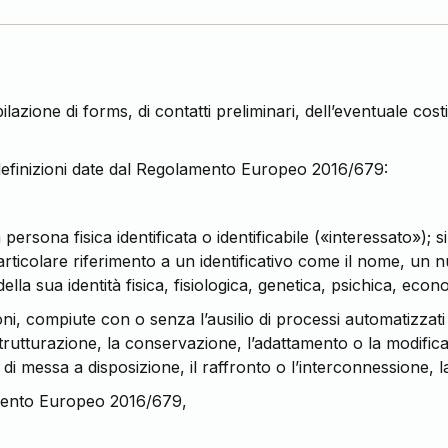
ilazione di forms, di contatti preliminari, dell’eventuale cos
i definizioni date dal Regolamento Europeo 2016/679:
rsona fisica identificata o identificabile («interessato»); s
rticolare riferimento a un identificativo come il nome, un num
della sua identità fisica, fisiologica, genetica, psichica, eco
i, compiute con o senza l’ausilio di processi automatizzati e 
strutturazione, la conservazione, l’adattamento o la modifica
di messa a disposizione, il raffronto o l’interconnessione, la
lamento Europeo 2016/679,