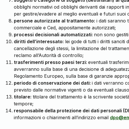
soggetti o categorie di soggetti (destinatari) ai qua
obblighi normativi od obblighi derivanti dai rapporti 
per gestire/evadere al meglio eventuali e futuri suoi o
persone autorizzate al trattamento:
i dati saranno t
commerciale e Ced, appositamente autorizzati;
processi decisionali automatizzati:
non sono gestiti
diritti dell’interessato:
lei gode di tutti i diritti sanc
cancellazione degli stessi, la limitazione del trattamento,
reclamo all’Autorità di controllo;
trasferimenti presso paesi terzi:
eventuali trasferi
avverranno sulla base di una decisione di adeguatezz
Regolamento Europeo, sulla base di garanzie approp
periodo di conservazione dei dati:
i dati verranno c
previsto dalle normative vigenti o da eventuali clausol
titolare:
titolare del trattamento è la scrivente soci
tempore;
responsabile della protezione dei dati personali (
informazioni o chiarimenti all’indirizzo email
dpo@em