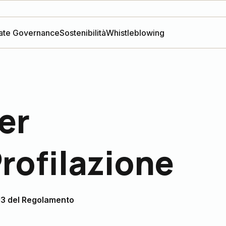
ate Governance
Sostenibilità
Whistleblowing
er
rofilazione
. 13 del Regolamento