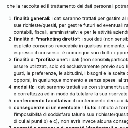
che la raccolta ed il trattamento dei dati personali potr
finalità generali:
i dati saranno trattati per gestire a
sue richieste/quesiti, per gestire futuri ed eventuali
contabili, fiscali, amministrativi e per le attività azi
finalità di “marketing diretto”:
i suoi dati (non sensib
esplicito consenso revocabile in qualsiasi momento, a
espresso il consenso, è comunque suo diritto opporsi
finalità di “profilazione”:
i dati (non sensibili/partic
essere utilizzati, solo ed esclusivamente previo suo l
gusti, le preferenze, le abitudini, i bisogni e le sc
opporsi, in qualunque momento e senza spese, al tratt
modalità:
i dati saranno trattati sia con strumenti/sup
e correttezza ed in modo da tutelare la sua riservate
conferimento facoltativo:
il conferimento dei su
conseguenze di un eventuale rifiuto:
il rifiuto a fo
l’impossibilità di soddisfare talune sue richieste/quesit
di cui ai punti b) e c), non avrà invece alcuna conse